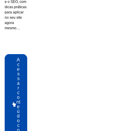
e o SEO, com
dicas práticas
para aplicar
no seu site
agora
mesmo....
A
c
e
s
s
a
r
c
o
nt
e
ú
d
o
c
o