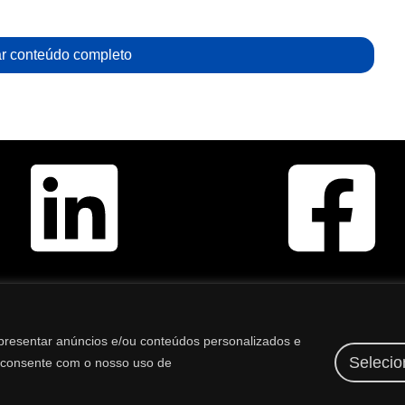
r conteúdo completo
Alavanque seus resultados. Venda mais com um site
apresentar anúncios e/ou conteúdos personalizados e
moderno e responsivo. Solicite um orçamento.
Selecion
cê consente com o nosso uso de
os reservados.
WebTa