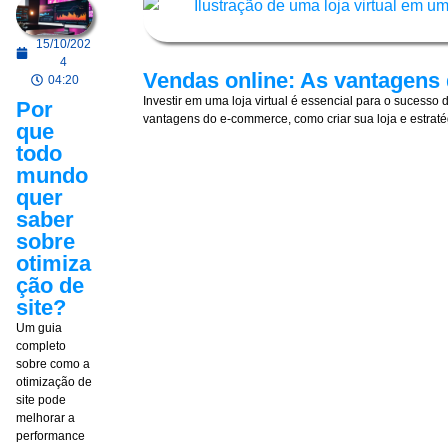
15/10/202
4
Vendas online: As vantagens
04:20
Investir em uma loja virtual é essencial para o sucesso
Por
vantagens do e-commerce, como criar sua loja e estratég
que
todo
mundo
quer
saber
sobre
otimiza
ção de
site?
Um guia
completo
sobre como a
otimização de
site pode
melhorar a
performance