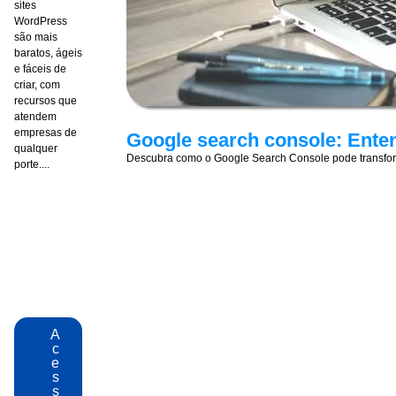
sites
WordPress
são mais
baratos, ágeis
e fáceis de
criar, com
recursos que
atendem
empresas de
Google search console: Enten
qualquer
Descubra como o Google Search Console pode transformar
porte....
A
c
e
s
s