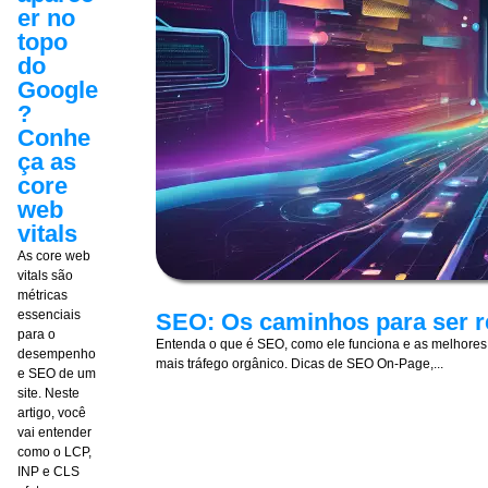
er no
topo
do
Google
?
Conhe
ça as
core
web
vitals
As core web
vitals são
métricas
essenciais
SEO: Os caminhos para ser r
para o
Entenda o que é SEO, como ele funciona e as melhores p
desempenho
mais tráfego orgânico. Dicas de SEO On-Page,...
e SEO de um
site. Neste
artigo, você
vai entender
como o LCP,
INP e CLS