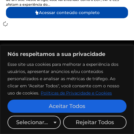
afetam a experiência do...
Acessar conteúdo completo
Nós respeitamos a sua privacidade
Esse site usa cookies para melhorar a experiência dos
usuários, apresentar anúncios e/ou conteúdos
personalizados e analisar as métricas de tráfego. Ao
clicar em "Aceitar Todos", você consente com o nosso
Alavanque seus resultados. Venda mais com um site moderno e
responsivo. Solicite um orçamento.
uso de cookies.
Políticas de Privacidade e Cookies
Fale conosco
(41) 98816-9368
Aceitar Todos
contato@webtasso.com.br
© Copyright 2024 Todos os direitos reservados.
Selecionar...
Rejeitar Todos
WebTasso - CNPJ 54.345.620/0001-91