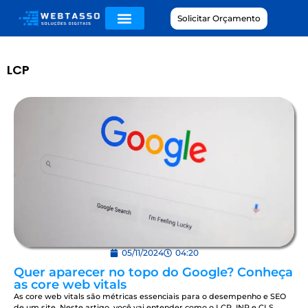
Solicitar Orçamento
LCP
05/11/2024
04:20
Quer aparecer no topo do Google? Conheça
as core web vitals
As core web vitals são métricas essenciais para o desempenho e SEO
de um site. Neste artigo, você vai entender como o LCP, INP e CLS